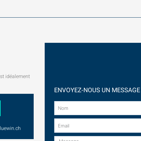
est idéalement
ENVOYEZ-NOUS UN MESSAGE
Nom
Email
luewin.ch
Message