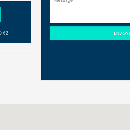
0 62
ENVOY