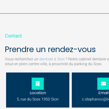
Contact
Prendre un rendez-vous
Vous recherchez un
dentiste à Sion
? Notre cabinet dentaire 
situé en plein centre-ville, à proximité du parking du Scex.
Location
Email
5, rue du Scex 1950 Sion
c.stephanov@b